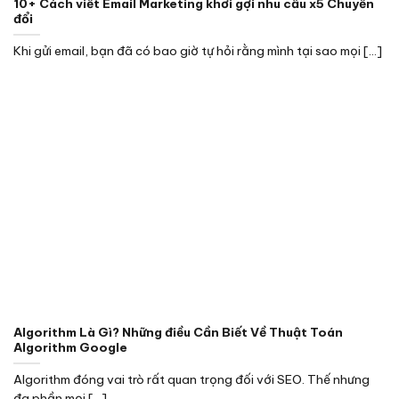
10+ Cách viết Email Marketing khơi gợi nhu cầu x5 Chuyển
đổi
Khi gửi email, bạn đã có bao giờ tự hỏi rằng mình tại sao mọi [...]
Algorithm Là Gì? Những điều Cần Biết Về Thuật Toán
Algorithm Google
Algorithm đóng vai trò rất quan trọng đối với SEO. Thế nhưng
đa phần mọi [...]