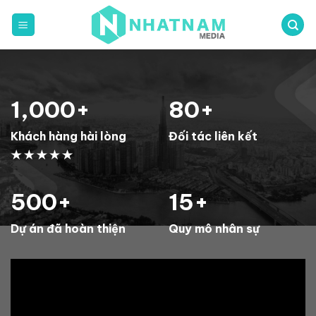
Bỏ
qua
nội
dung
1,000
+
80
+
Khách hàng hài lòng
Đối tác liên kết
500
+
15
+
Dự án đã hoàn thiện
Quy mô nhân sự