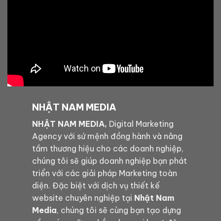
NHẬT NAM MEDIA
NHẬT NAM MEDIA,
Digital Marketing
Agency với sứ mệnh đồng hành và nâng
tầm thương hiệu cho các doanh nghiệp,
chúng tôi sẽ giúp doanh nghiệp bạn phát
triển với các giải pháp Marketing toàn
diện. Đặc biệt với dịch vụ thiết kế
website chuyên nghiệp tại
Nhật Nam
Media
, chúng tôi sẽ cùng bạn tạo dựng