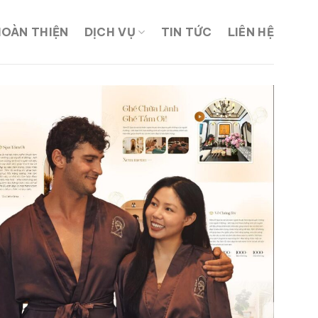
HOÀN THIỆN
DỊCH VỤ
TIN TỨC
LIÊN HỆ