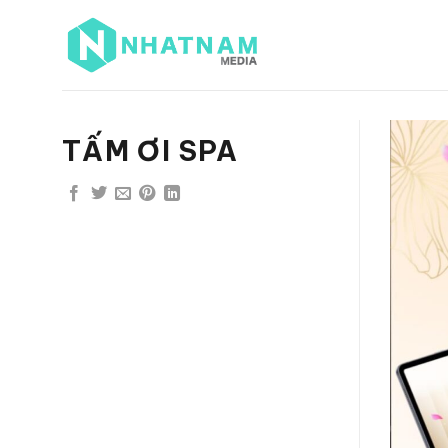
Bỏ
qua
nội
dung
TẤM ƠI SPA